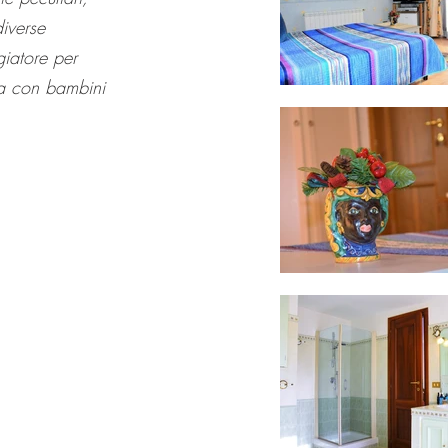
iverse
giatore per
lia con bambini