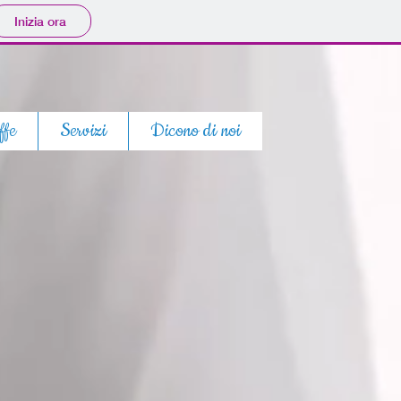
Inizia ora
ffe
Servizi
Dicono di noi