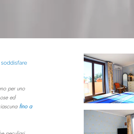
 soddisfare
zano per uno
nose ed
 ciascuna
fino a
he peculiari,