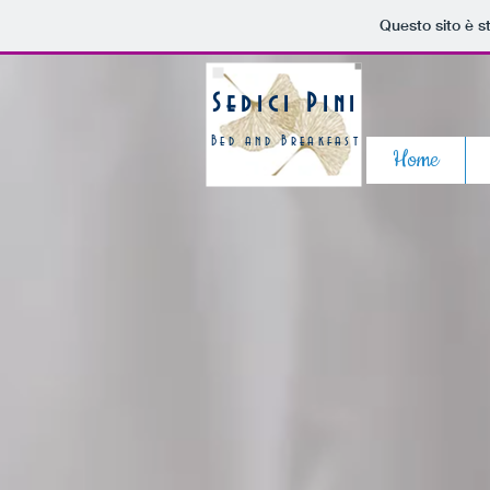
Questo sito è s
Sedici Pini
Bed and Breakfast
Home