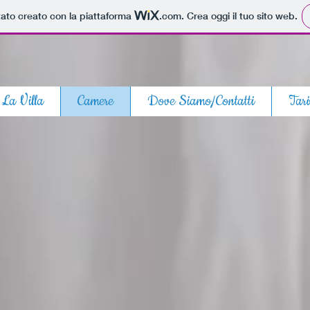
tato creato con la piattaforma
.com
. Crea oggi il tuo sito web.
La Villa
Camere
Dove Siamo/Contatti
Tari