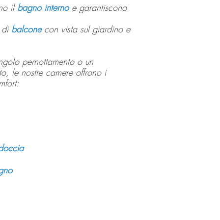
no il
bagno interno
e garantiscono
.
 di
balcone
con vista sul giardino e
singolo pernottamento o un
o, le nostre camere offrono i
mfort:
doccia
agno